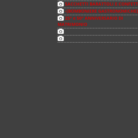
SACCHETTI BARATTOLI E CONFETT
-[BOMBONIERE GASTRONOMICHE]
25° e 50° ANNIVERSARIO DI
MATRIMONIO